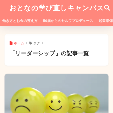
おとなの学び直しキャンパス
働き方とお金の整え方
50歳からのセルフプロデュース
起業準備
ホーム
タグ
「リーダーシップ」の記事一覧